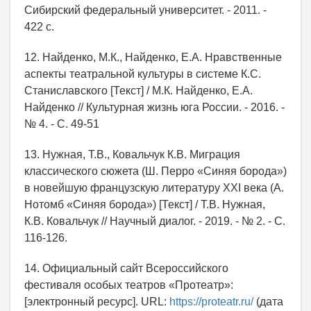
Сибирский федеральный университет. - 2011. -
422 с.
12. Найденко, М.К., Найденко, Е.А. Нравственные
аспекты театральной культуры в системе К.С.
Станиславского [Текст] / М.К. Найденко, Е.А.
Найденко // Культурная жизнь юга России. - 2016. -
№ 4. - С. 49-51
13. Нужная, Т.В., Ковальчук К.В. Миграция
классического сюжета (Ш. Перро «Синяя борода»)
в новейшую французскую литературу XXI века (А.
Нотомб «Синяя борода») [Текст] / Т.В. Нужная,
К.В. Ковальчук // Научный диалог. - 2019. - № 2. - С.
116-126.
14. Официальный сайт Всероссийского
фестиваля особых театров «Протеатр»:
[электронный ресурс]. URL:
https://proteatr.ru/
(дата