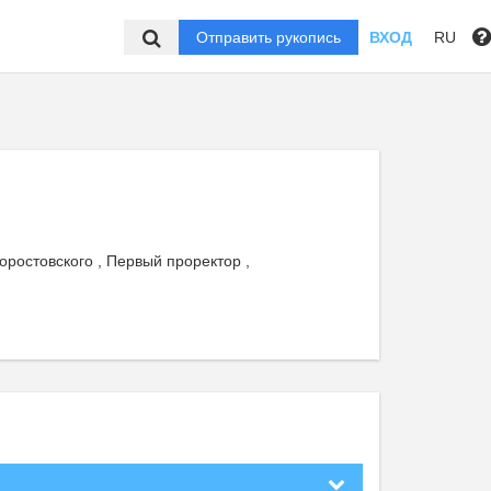
Отправить рукопись
ВХОД
RU
оростовского , Первый проректор ,